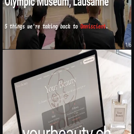
24 hours at THE SPOT 2026. We pitched. We got
interviewed. We listened.
… plus
24 hours at THE SPOT 2026.
·
6
pages
1
/
6
Omniscient