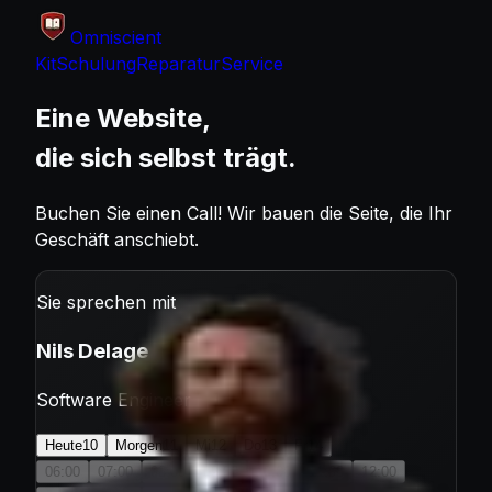
Omniscient
Kit
Schulung
Reparatur
Service
Eine Website,
die sich selbst trägt.
Buchen Sie einen Call! Wir bauen die Seite, die Ihr
Geschäft anschiebt.
Sie sprechen mit
Nils Delage
Software Engineer
Heute
10
Morgen
11
Mi
12
Do
13
Fr
14
06:00
07:00
08:00
09:00
10:00
11:00
12:00