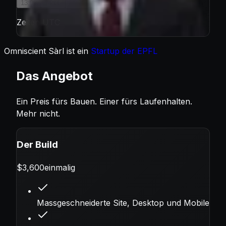
13:00
14:00
15:00
16:00
17:00
Zeiten UTC
Omniscient Sàrl ist ein
Startup der EPFL
Das Angebot
Ein Preis fürs Bauen. Einer fürs Laufenhalten.
Mehr nicht.
Der Build
$
3,600
einmalig
Massgeschneiderte Site, Desktop und Mobile