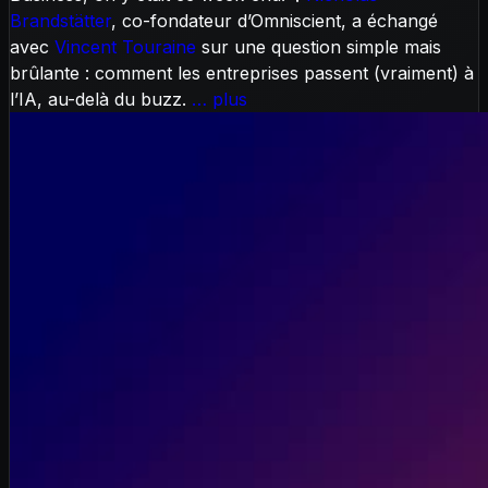
Brandstätter
, co-fondateur d’Omniscient, a échangé
avec
Vincent Touraine
sur une question simple mais
brûlante : comment les entreprises passent (vraiment) à
l’IA, au-delà du buzz.
… plus